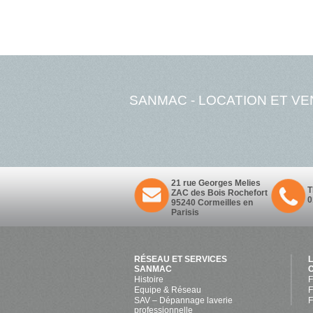
SANMAC - LOCATION ET V
21 rue Georges Melies
ZAC des Bois Rochefort
0
95240 Cormeilles en
Parisis
RÉSEAU ET SERVICES
SANMAC
Histoire
F
Equipe & Réseau
F
SAV – Dépannage laverie
F
professionnelle