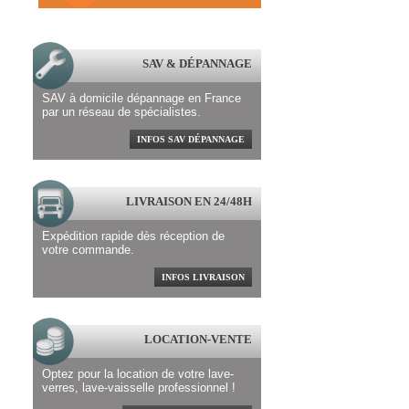
SAV & DÉPANNAGE
SAV à domicile dépannage en France
par un réseau de spécialistes.
INFOS SAV DÉPANNAGE
LIVRAISON EN 24/48H
Expédition rapide dès réception de
votre commande.
INFOS LIVRAISON
LOCATION-VENTE
Optez pour la location de votre lave-
verres, lave-vaisselle professionnel !