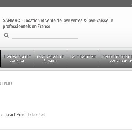
R
SANMAC - Location et vente de lave verres & lave-vaisselle
professionnels en France
LAVE VAISSELLE
LAVE VAISSELLE
LAVE-BATTERIE
PRODUITS DE NE
FRONTAL
À CAPOT
PROFESSION
T PLU !
estaurant Privé de Dessert