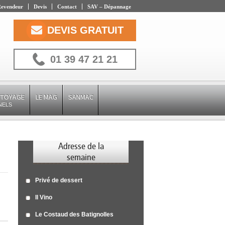
evendeur
Devis
Contact
SAV – Dépannage
DEVIS GRATUIT
01 39 47 21 21
TTOYAGE
LE MAG
SANMAC
NELS
Adresse de la
semaine
Privé de dessert
Il Vino
Le Costaud des Batignolles