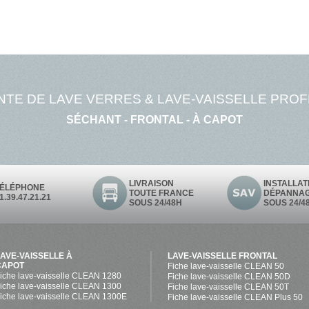
ENTE DE LAVE VERRES & LAVE-VAISSELLE PRO
SÉCHANT - FRONTAL - À CAPOT
LIVRAISON
INSTALLAT
TÉLÉPHONE
TOUTE FRANCE
DÉPANNA
1.39.47.21.21
SOUS 24/48H
SOUS 24/4
LAVE-VAISSELLE À
LAVE-VAISSELLE FRONTAL
CAPOT
Fiche lave-vaisselle CLEAN 50
iche lave-vaisselle CLEAN 1280
Fiche lave-vaisselle CLEAN 50D
iche lave-vaisselle CLEAN 1300
Fiche lave-vaisselle CLEAN 50T
iche lave-vaisselle CLEAN 1300E
Fiche lave-vaisselle CLEAN Plus 50