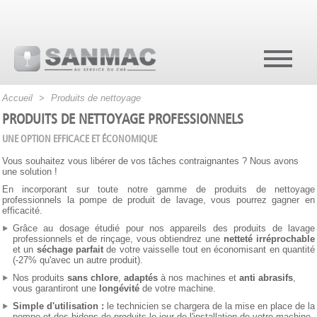
Accueil
>
Produits de nettoyage
PRODUITS DE NETTOYAGE PROFESSIONNELS
UNE OPTION EFFICACE ET ÉCONOMIQUE
Vous souhaitez vous libérer de vos tâches contraignantes ? Nous avons
une solution !
En incorporant sur toute notre gamme de produits de nettoyage
professionnels la pompe de produit de lavage, vous pourrez gagner en
efficacité.
Grâce au dosage étudié pour nos appareils des produits de lavage
professionnels et de rinçage, vous obtiendrez une
netteté irréprochable
et un
séchage parfait
de votre vaisselle tout en économisant en quantité
(-27% qu'avec un autre produit).
Nos produits
sans chlore
,
adaptés
à nos machines et
anti abrasifs
,
vous garantiront une
longévité
de votre machine.
Simple d'utilisation :
le technicien se chargera de la mise en place de la
pompe et des bidons de produits le jour de l'installation de votre machine.